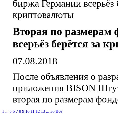
Вторая по размерам
всерьёз берётся за 
07.08.2018
После объявления о раз
приложения BISON Штут
вторая по размерам фондо
1
...
5
6
7
8
9
10
11
12
13
...
36
Все