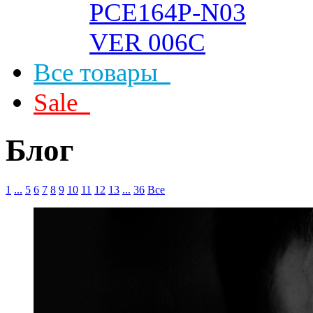
Все товары
Sale
Блог
1
...
5
6
7
8
9
10
11
12
13
...
36
Все