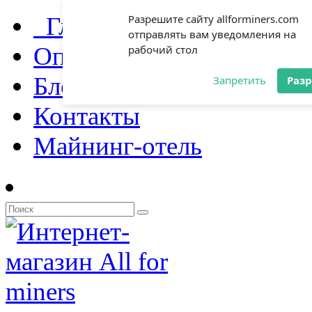
Главная
Разрешите сайту allforminers.com
отправлять вам уведомления на
Оплата и доставка
рабочий стол
Блог
Запретить
Раз
Контакты
Майнинг-отель