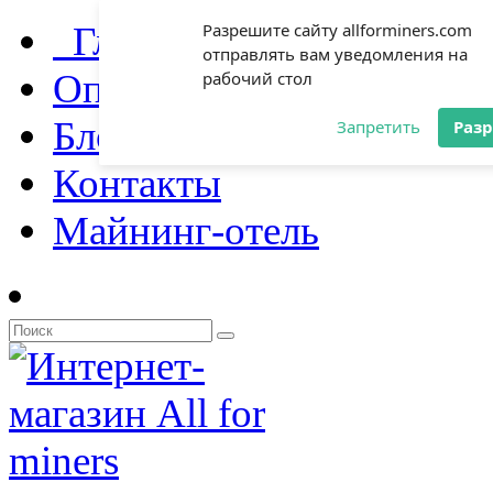
Главная
Разрешите сайту allforminers.com
отправлять вам уведомления на
Оплата и доставка
рабочий стол
Блог
Запретить
Раз
Контакты
Майнинг-отель