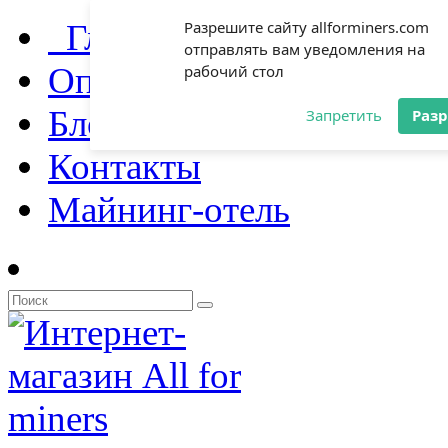
Главная
Разрешите сайту allforminers.com
отправлять вам уведомления на
Оплата и доставка
рабочий стол
Блог
Запретить
Раз
Контакты
Майнинг-отель