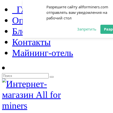
Главная
Разрешите сайту allforminers.com
отправлять вам уведомления на
Оплата и доставка
рабочий стол
Блог
Запретить
Раз
Контакты
Майнинг-отель