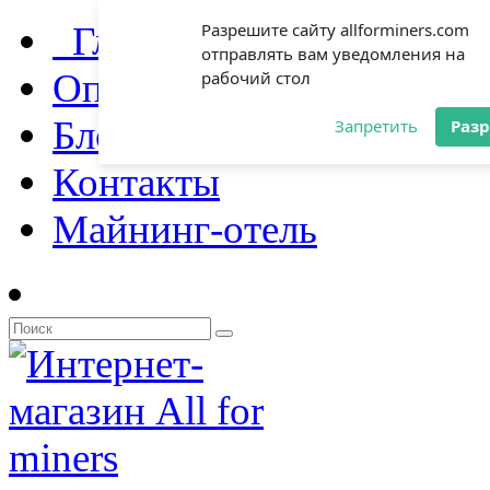
Главная
Разрешите сайту allforminers.com
отправлять вам уведомления на
Оплата и доставка
рабочий стол
Блог
Запретить
Раз
Контакты
Майнинг-отель