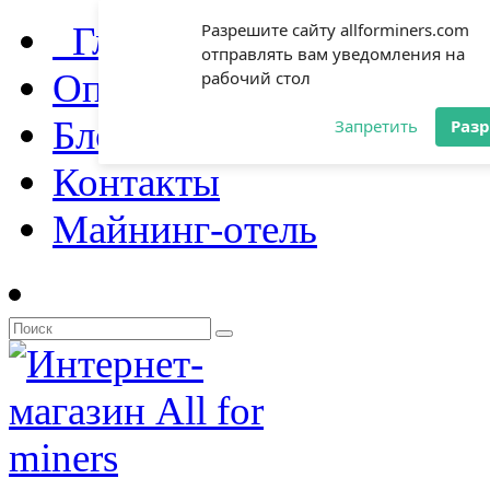
Главная
Разрешите сайту allforminers.com
отправлять вам уведомления на
Оплата и доставка
рабочий стол
Блог
Запретить
Раз
Контакты
Майнинг-отель