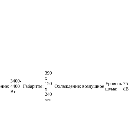
390
x
3400-
150
Уровень
75
ние:
4400
Габариты:
Охлаждение:
воздушное
x
шума:
dB
Вт
240
мм