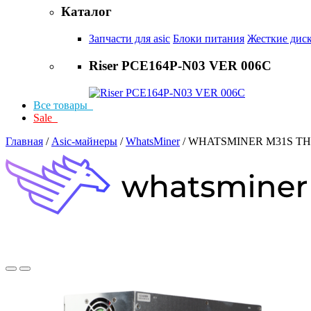
Каталог
Запчасти для asic
Блоки питания
Жесткие дис
Riser PCE164P-N03 VER 006C
Все товары
Sale
Главная
/
Asic-майнеры
/
WhatsMiner
/ WHATSMINER M31S TH 