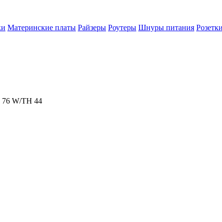
ки
Материнские платы
Райзеры
Роутеры
Шнуры питания
Розетк
76 W/TH 44