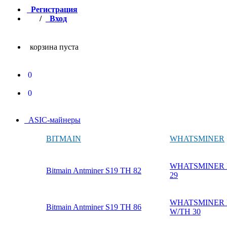
Регистрация
/
Вход
корзина пуста
0
0
ASIC-майнеры
BITMAIN
WHATSMINER
WHATSMINER M
Bitmain Antminer S19 TH 82
29
WHATSMINER M
Bitmain Antminer S19 TH 86
W/TH 30