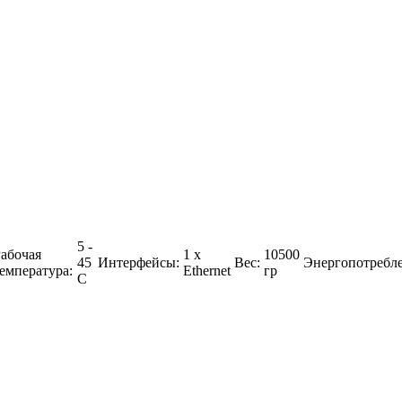
5 -
абочая
1 х
10500
45
Интерфейсы:
Вес:
Энергопотребле
емпература:
Ethernet
гр
C