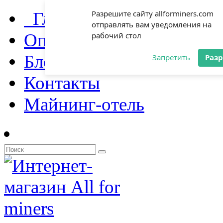
Главная
Разрешите сайту allforminers.com
отправлять вам уведомления на
Оплата и доставка
рабочий стол
Блог
Запретить
Раз
Контакты
Майнинг-отель