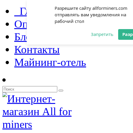
Главная
Разрешите сайту allforminers.com
отправлять вам уведомления на
Оплата и доставка
рабочий стол
Блог
Запретить
Раз
Контакты
Майнинг-отель