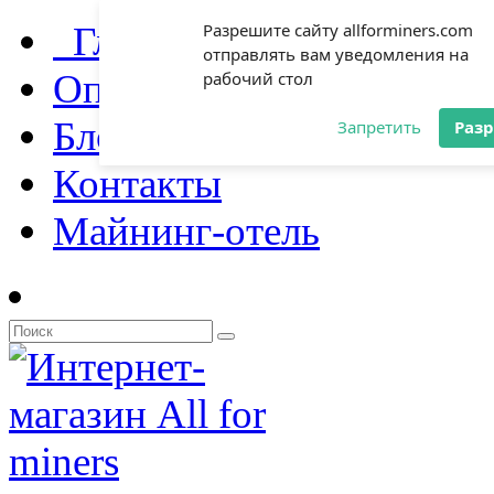
Главная
Разрешите сайту allforminers.com
отправлять вам уведомления на
Оплата и доставка
рабочий стол
Блог
Запретить
Раз
Контакты
Майнинг-отель