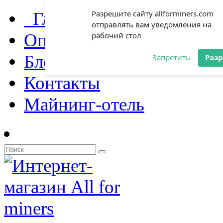
Главная
Разрешите сайту allforminers.com
отправлять вам уведомления на
Оплата и доставка
рабочий стол
Блог
Запретить
Раз
Контакты
Майнинг-отель