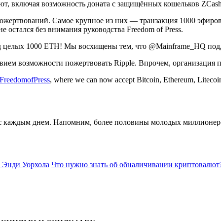
т, включая возможность доната с защищённых кошельков ZCash
 пожертвований. Самое крупное из них — транзакция 1000 эфиро
 остался без внимания руководства Freedom of Press.
д целых 1000 ETH! Мы восхищены тем, что @Mainframe_HQ под
вием возможности пожертвовать Ripple. Впрочем, организация 
reedomofPress
, where we can now accept Bitcoin, Ethereum, Litecoin
 с каждым днем. Напомним, более половины молодых миллионеро
 Энди Уорхола
Что нужно знать об обналичивании криптовалют