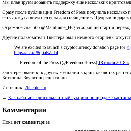
Мы планируем добавить поддержку ещё нескольких криптовалю
Сразу после публикации Freedom of Press получила несколько
сеть с отсутствием цензуры для сообщений». Щедрый подарок не
Огромное спасибо @Mainframe_HQ за хороший старт и перево
Другие пользователи Твиттера были немного огорчены отсутст
We are excited to launch a cryptocurrency donation page for
@F
https://t.co/P8q6aEZJ14
— Freedom of the Press (@FreedomofPress)
18 июня 2018 г.
Заинтересованность других компаний в криптовалютах растёт
Биткоина. Звучит перспективно.
Источник:
2bitcoins.ru
←
Как работает криптовалютный аукцион по продаже картины
Комментарии
Пока нет комментариев