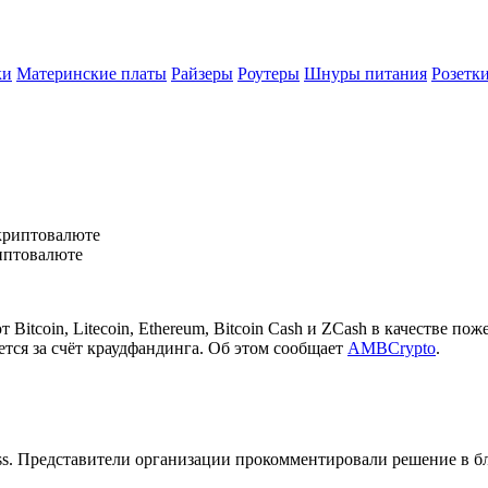
ки
Материнские платы
Райзеры
Роутеры
Шнуры питания
Розетк
риптовалюте
Bitcoin, Litecoin, Ethereum, Bitcoin Cash и ZCash в качестве п
тся за счёт краудфандинга. Об этом сообщает
AMBCrypto
.
ss. Представители организации прокомментировали решение в бл