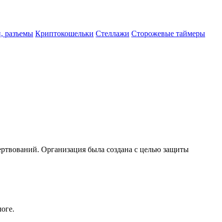
и, разъемы
Криптокошельки
Стеллажи
Сторожевые таймеры
ожертвований. Организация была создана с целью защиты
оге.