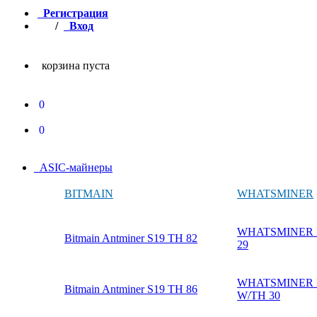
Регистрация
/
Вход
корзина пуста
0
0
ASIC-майнеры
BITMAIN
WHATSMINER
WHATSMINER M
Bitmain Antminer S19 TH 82
29
WHATSMINER M
Bitmain Antminer S19 TH 86
W/TH 30